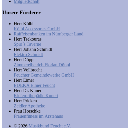
Mitgliedschaft
Unsere Förderer
Herr Kölbl
Kölbl Accessories GmbH
Raiffeisenbanken im Nürnberger Land
Herr Tsekouras
Spiri´s Taverne
Herr Johann Schmidt
Elektro Schmidt
Herr Döppl
Zimmereibetrieb Florian Döppl
Herr Vollbrecht
Feuchter Gemeindewerke GmbH
Herr Eimer
EDEKA Eimer Feucht
Herr Dr. Kunert
Kieferorthopädie Kunert
Herr Pricken
Zeidler Apotheke
Frau Horschke
Frauenfitness im Ärztehaus
© 2026
Musikbund Feucht e.V.