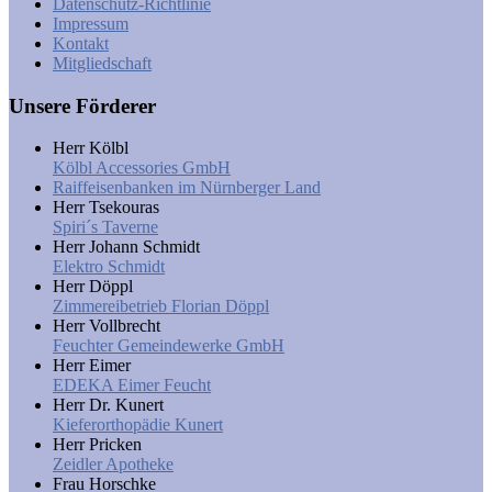
Datenschutz-Richtlinie
Impressum
Kontakt
Mitgliedschaft
Unsere Förderer
Herr Kölbl
Kölbl Accessories GmbH
Raiffeisenbanken im Nürnberger Land
Herr Tsekouras
Spiri´s Taverne
Herr Johann Schmidt
Elektro Schmidt
Herr Döppl
Zimmereibetrieb Florian Döppl
Herr Vollbrecht
Feuchter Gemeindewerke GmbH
Herr Eimer
EDEKA Eimer Feucht
Herr Dr. Kunert
Kieferorthopädie Kunert
Herr Pricken
Zeidler Apotheke
Frau Horschke