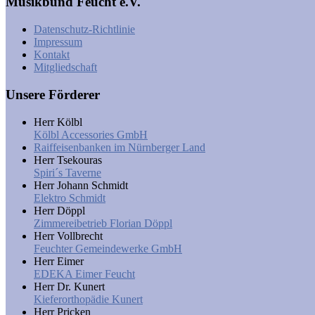
Musikbund Feucht e.V.
Datenschutz-Richtlinie
Impressum
Kontakt
Mitgliedschaft
Unsere Förderer
Herr Kölbl
Kölbl Accessories GmbH
Raiffeisenbanken im Nürnberger Land
Herr Tsekouras
Spiri´s Taverne
Herr Johann Schmidt
Elektro Schmidt
Herr Döppl
Zimmereibetrieb Florian Döppl
Herr Vollbrecht
Feuchter Gemeindewerke GmbH
Herr Eimer
EDEKA Eimer Feucht
Herr Dr. Kunert
Kieferorthopädie Kunert
Herr Pricken